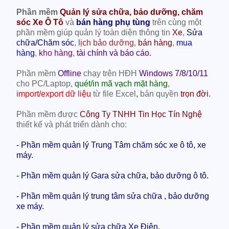
Phần mềm
Quản lý sửa chữa, bảo dưỡng, chăm
sóc Xe Ô Tô
và
bán hàng phụ tùng
trên cùng một
phần mềm
giúp quản lý toàn diện thông tin
Xe
,
Sửa
chữa/Chăm sóc
,
l
ịch bảo dưỡng
,
bán hàng
,
mua
hàng
,
kho hàng
,
tài chính và báo cáo.
Phần mềm
Offline
chạy trên HĐH
Windows 7/8/10/11
cho PC/Laptop,
quét/in mã vạch mặt hàng
,
import/export dữ liệu
từ file Excel
,
bản quyền
trọn đời
.
Phần mềm được
Công Ty TNHH Tin Học Tín Nghệ
thiết kế và phát triển dành cho:
- Phần mềm quản lý Trung Tâm chăm sóc xe ô tô, xe
máy.
- Phần mềm quản lý Gara sửa chữa, bảo dưỡng ô tô.
- Phần mềm quản lý trung tâm sửa chữa , bảo dưỡng
xe máy.
- Phần mềm quản lý sửa chữa Xe Điện.