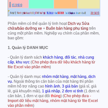
Phần mềm có thể quản lý linh hoạt
Dịch vụ Sửa
chữa/bảo dưỡng xe
+
Buôn bán hàng phụ tùng
trên
cùng một phần mềm. Nghiệp vụ chính của phần mềm,
bao gồm:
1. Quản lý DANH MỤC
- Quản lý danh sách
khách hàng
,
đối tác
,
nhà cung
cấp
,
khu vực
(
Cho phép đưa dữ liệu khách hàng từ
file Excel vào phần mềm
)
- Quản lý danh mục
nhóm mặt hàng
,
mặt hàng,
dịch
vụ
.
Ngoài thông tin căn bản của mặt hàng thì phần
mềm hỗ trợ nâng cao
hình ảnh
,
3 giá bán
(giá sỉ, giá
lẻ, giá khuyến mãi),
1 giá nhập
,
2 đơn vị tính
(1 đơn vị
căn bản, 1 đơn vị qui đổi
thùng
) (
Cho phép đưa -
Import dữ liệu mặt hàng, nhóm mặt hàng từ file Excel
vào phần mềm
)