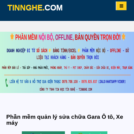
TINNGHE.
COM
TRANG CHỦ
GIỚI THIỆU
DỊCH VỤ
PHẦN MỀM
HỖ TRỢ
KHÁCH HÀNG
Phần mềm quản lý sửa chữa Gara Ô tô, Xe
LIÊN HỆ
máy