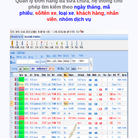
Quản lý Đơn hàng đã sữa chữa, hệ thống cho
phép tìm kiếm theo
ngày tháng
,
mã
phiếu
,
số/tên xe
,
loại xe
,
khách hàng
,
nhân
viên
,
nhóm dịch vụ