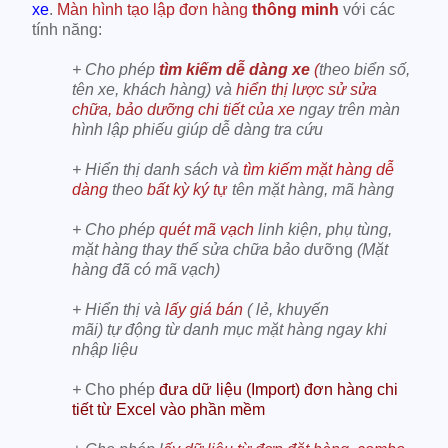
xe
.
Màn hình tạo lập đơn hàng
thông minh
với các
tính năng:
+ Cho phép
tìm kiếm dễ dàng xe
(
theo biển số,
tên xe, khách hàng) và
hiển thị lược sử sửa
chữa, bảo dưỡng chi tiết của xe
ngay trên màn
hình lập phiếu giúp dễ dàng tra cứu
+ Hiển thị danh sách và
tìm kiếm mặt hàng dễ
dàng
theo
bất kỳ ký t
ự
tên mặt hàng, mã hàng
+ Cho phép
quét mã vạch
linh kiện, phụ tùng,
mặt hàng thay thế sửa chữa bảo d
ưỡng
(Mặt
hàng đã có mã vạch)
+ Hiển thị và
lấy giá bán
( lẻ, khuyến
mãi) tự động từ danh mục mặt hàng ngay khi
nhập liệu
+
Cho phép
đưa dữ liệu (Import) đơn hàng chi
tiết từ Excel vào phần mềm