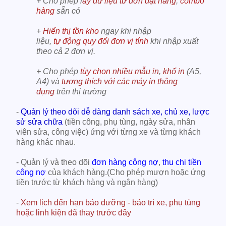
+ Cho phép l
ấy dữ liệu từ đơn đặt hàng
,
combo
hàng
sẵn có
+
H
iển thị tồn kho
ngay khi nhập
liệu,
tự động quy đổi đơn vị tính
khi nhập xuất
theo cả 2 đơn vị.
+ Cho phép
tùy chọn
nhiều mẫu in
,
khổ in
(A5,
A4) và
tương thích với các máy in thông
dụng
trên thị trường
-
Quản lý theo dõi dễ dàng danh sách xe, chủ xe, lược
sử sửa chữa
(tiền công, phụ tùng, ngày sửa, nhân
viên sửa, công việc) ứng với từng xe và từng khách
hàng khác nhau.
- Quản lý và theo dõi
đơn hàng công nợ
,
thu chi tiền
công nợ
của khách hàng.(Cho phép mượn hoặc ứng
tiền trước từ khách hàng và ngân hàng)
-
Xem lịch đến hạn bảo dưỡng - bảo trì xe, phụ tùng
hoặc linh kiện đã thay trước đây