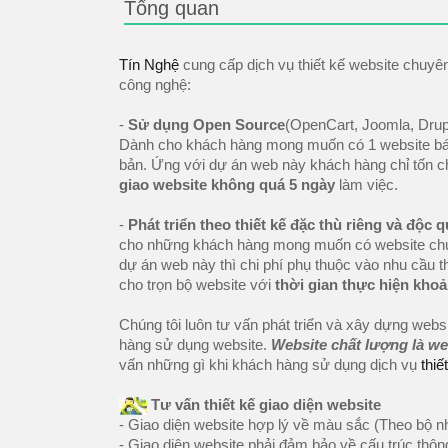
Tổng quan
Tín Nghệ
cung cấp dịch vụ thiết kế website chuy
công nghệ:
-
Sử dụng Open Source
(OpenCart, Joomla, Drupa
Dành cho khách hàng mong muốn có 1 website bán 
bản. Ứng với dự án web này khách hàng chỉ tốn ch
giao website không quá 5 ngày
làm việc.
-
Phát triển theo thiết kế đặc thù riêng và độc 
cho những khách hàng mong muốn có website chuy
dự án web này thì chi phí phụ thuộc vào nhu cầu
cho trọn bộ website với
thời gian thực hiện khoả
Chúng tôi luôn tư vấn phát triển và xây dựng web
hàng sử dụng website.
Website chất lượng là we
vấn những gì khi khách hàng sử dụng dịch vụ
thiế
Tư vấn thiết kế giao diện website
- Giao diện website hợp lý về màu sắc (Theo bộ 
- Giao diện website phải đảm bảo về cấu trúc thôn