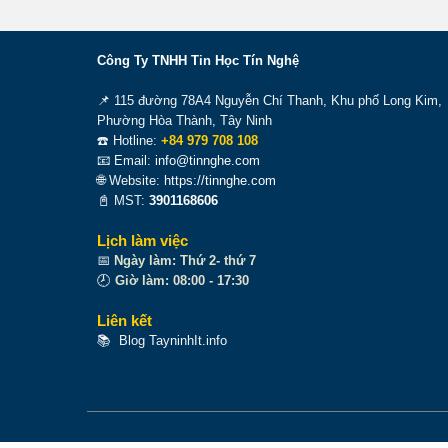
Công Ty TNHH Tin Học Tín Nghệ
📌 115 đường 78A4 Nguyễn Chí Thanh, Khu phố Long Kim,
Phường Hòa Thành, Tây Ninh
☎️ Hotline:
+84 979 708 108
📧 Email:
info@tinnghe.com
🌐 Website:
https://tinnghe.com
📓 MST:
3901168606
Lịch làm việc
📅
Ngày làm: Thứ 2- thứ 7
🕗
Giờ làm: 08:00 - 17:30
Liên kết
📚
Blog TayninhIt.info