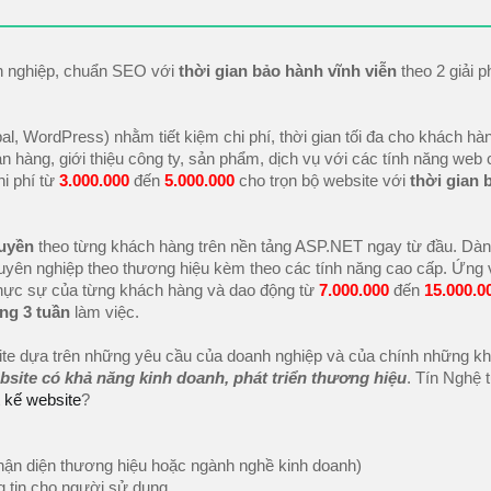
ên nghiệp, chuẩn SEO với
thời gian bảo hành vĩnh viễn
theo 2 giải 
l, WordPress) nhằm tiết kiệm chi phí, thời gian tối đa cho khách hà
hàng, giới thiệu công ty, sản phẩm, dịch vụ với các tính năng web
i phí từ
3.000.000
đến
5.000.000
cho trọn bộ website với
thời gian 
quyền
theo từng khách hàng trên nền tảng ASP.NET ngay từ đầu. Dà
ên nghiệp theo thương hiệu kèm theo các tính năng cao cấp. Ứng 
 thực sự của từng khách hàng và dao động từ
7.000.000
đến
15.000.0
ng 3 tuần
làm việc.
site dựa trên những yêu cầu của doanh nghiệp và của chính những k
bsite có khả năng kinh doanh, phát triển thương hiệu
. Tín Nghệ 
t kế website
?
nhận diện thương hiệu hoặc ngành nghề kinh doanh)
g tin cho người sử dụng