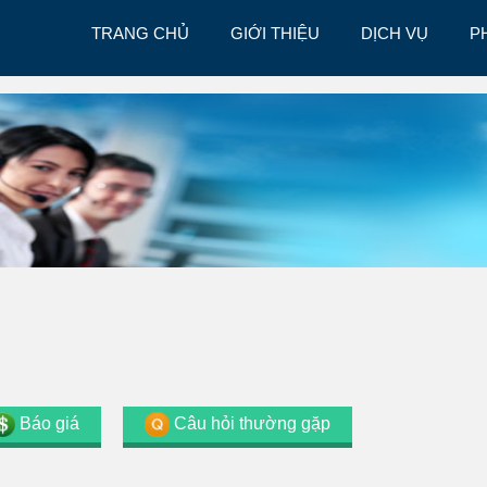
TRANG CHỦ
GIỚI THIỆU
DỊCH VỤ
P
Báo giá
Câu hỏi thường gặp