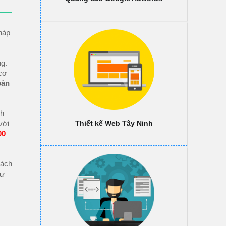
pháp
ng.
 cơ
bàn
nh
với
Thiết kế Web Tây Ninh
00
hách
tư