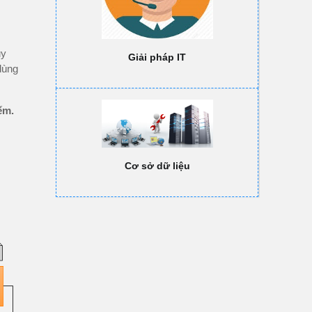
uy
Giải pháp IT
 dùng
ếm.
Cơ sở dữ liệu