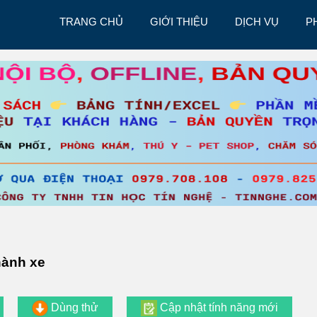
TRANG CHỦ
GIỚI THIỆU
DỊCH VỤ
P
hành xe
Dùng thử
Cập nhật tính năng mới