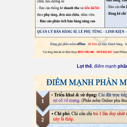
Lợi thế
, điểm mạnh
phầ