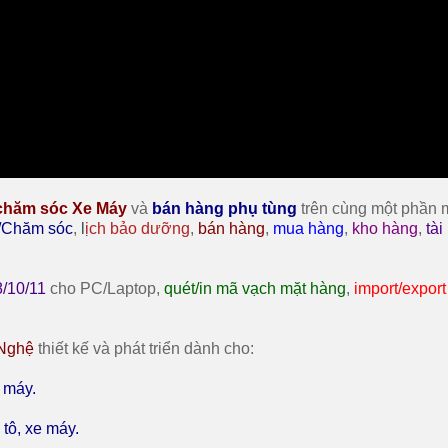
 chăm sóc Xe Máy
và
bán hàng phụ tùng
trên cùng một phần
/Chăm sóc
,
l
ịch bảo dưỡng
,
bán hàng
,
mua hàng
,
kho hàng
,
tài
/10/11
cho PC/Laptop,
quét/in mã vạch mặt hàng
,
import/expor
 Nghệ
thiết kế và phát triển dành cho:
 máy.
tô, xe máy.