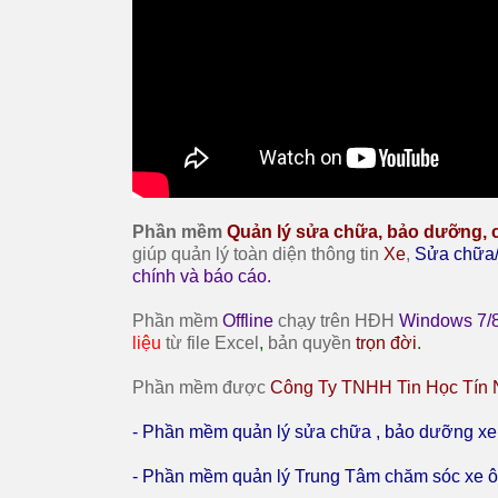
Phần mềm
Quản lý sửa chữa, bảo dưỡng,
giúp quản lý toàn diện thông tin
Xe
,
Sửa chữa
chính và báo cáo.
Phần mềm
Offline
chạy trên HĐH
Windows 7/8
liệu
từ file Excel
,
bản quyền
trọn đời
.
Phần mềm được
Công Ty TNHH Tin Học Tín
- Phần mềm quản lý sửa chữa , bảo dưỡng xe
- Phần mềm quản lý Trung Tâm chăm sóc xe ô 