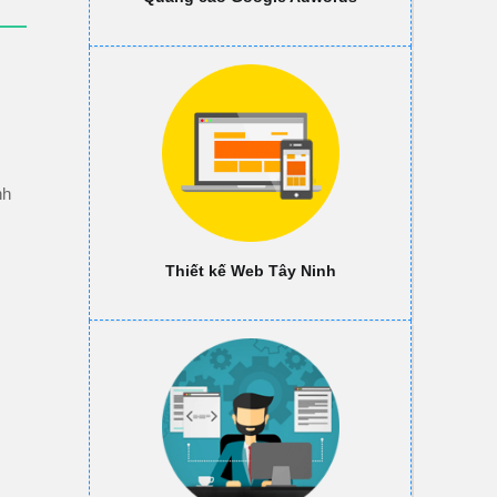
.
nh
Thiết kế Web Tây Ninh