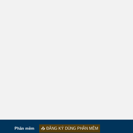
Phần mềm
📥 ĐĂNG KÝ DÙNG PHẦN MỀM