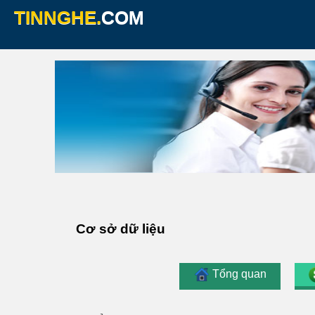
TINNGHE.
COM
Cơ sở dữ liệu
Tổng quan