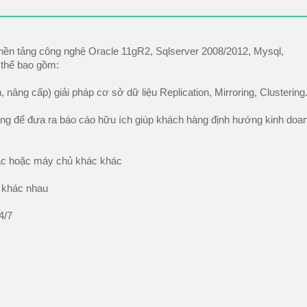
rên nền tảng công nghệ Oracle 11gR2, Sqlserver 2008/2012, Mysql,
 thể bao gồm:
nh, nâng cấp) giải pháp cơ sở dữ liệu Replication, Mirroring, Clustering
hàng để đưa ra báo cáo hữu ích giúp khách hàng định hướng kinh doa
 khác hoặc máy chủ khác khác
g khác nhau
4/7